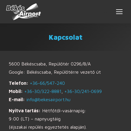
Kapcsolat
5600 Békéscsaba, Repülőtér 0296/8/A
Google: Békéscsaba, Repülőtérre vezető út
Telefon:
+36-66/547-240
Mobil:
+36-30/322-8881
,
+36-30/241-0699
E-mail:
info@bekesairport.hu
Nyitva tartás:
Hétfőtől-vasárnapig:
9:00 (LT) – napnyugtáig
(éjszakai repülés egyeztetés alapján).