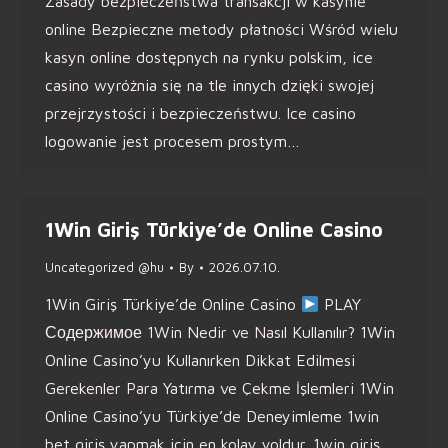
Zasady bezpieczeństwa transakcji w kasynie
online Bezpieczne metody płatności Wśród wielu
kasyn online dostępnych na rynku polskim, ice
casino wyróżnia się na tle innych dzięki swojej
przejrzystości i bezpieczeństwu. Ice casino
logowanie jest procesem prostym…
1Win Giriş Türkiye’de Online Casino
Uncategorized @hu
By
2026.07.10.
1Win Giriş Türkiye’de Online Casino
PLAY
Содержимое 1Win Nedir ve Nasıl Kullanılır? 1Win
Online Casino’yu Kullanırken Dikkat Edilmesi
Gerekenler Para Yatırma ve Çekme İşlemleri 1Win
Online Casino’yu Türkiye’de Deneyimleme 1win
bet giriş yapmak için en kolay yoldur. 1win giriş