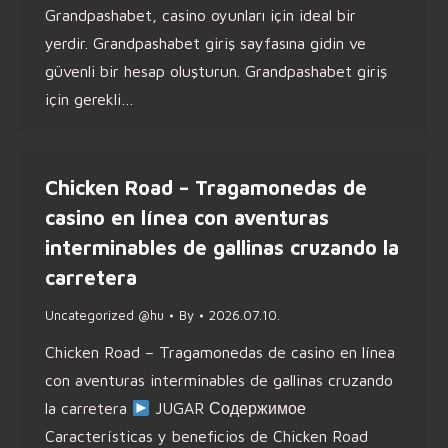
Grandpashabet, casino oyunları için ideal bir
yerdir. Grandpashabet giriş sayfasına gidin ve
güvenli bir hesap oluşturun. Grandpashabet giriş
için gerekli…
Chicken Road – Tragamonedas de
casino en línea con aventuras
interminables de gallinas cruzando la
carretera
Uncategorized @hu
By
2026.07.10.
Chicken Road – Tragamonedas de casino en línea
con aventuras interminables de gallinas cruzando
la carretera
JUGAR Содержимое
Características y beneficios de Chicken Road