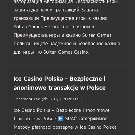
авторизация Авторизация Безопасность игры:
защита данных и транзакций Защита
транзакций Преимущества игры в казино
Sultan Games Безопасность игроков
Преимущества игры в казино Sultan Games
Если вы ищете надежное и безопасное казино
для игры, то Sultan Games Casino…
Ice Casino Polska – Bezpieczne i
anonimowe transakcje w Polsce
Uncategorized @hu
By
2026.07.10.
Ice Casino Polska – Bezpieczne i anonimowe
transakcje w Polsce
GRAĆ Содержимое
Metody płatności dostępne w Ice Casino Polska