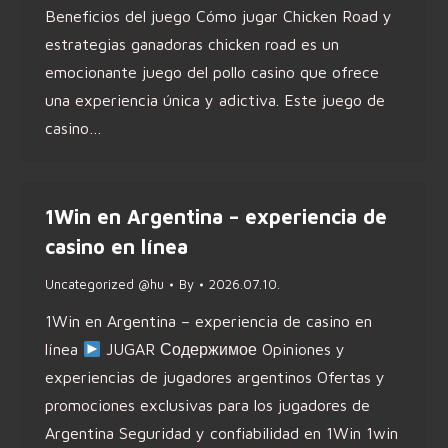
Beneficios del juego Cómo jugar Chicken Road y
estrategias ganadoras chicken road es un
emocionante juego del pollo casino que ofrece
una experiencia única y adictiva. Este juego de
casino…
1Win en Argentina – experiencia de
casino en línea
Uncategorized @hu
By
2026.07.10.
1Win en Argentina – experiencia de casino en
línea
JUGAR Содержимое Opiniones y
experiencias de jugadores argentinos Ofertas y
promociones exclusivas para los jugadores de
Argentina Seguridad y confiabilidad en 1Win 1win