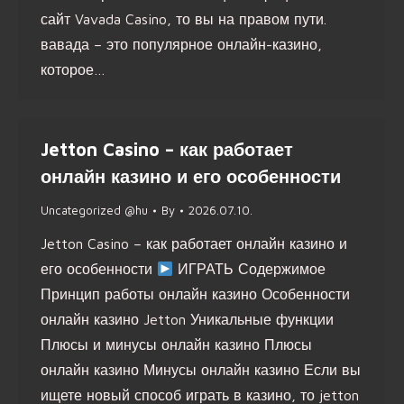
сайт Vavada Casino, то вы на правом пути.
вавада – это популярное онлайн-казино,
которое…
Jetton Casino – как работает
онлайн казино и его особенности
Uncategorized @hu
By
2026.07.10.
Jetton Casino – как работает онлайн казино и
его особенности
ИГРАТЬ Содержимое
Принцип работы онлайн казино Особенности
онлайн казино Jetton Уникальные функции
Плюсы и минусы онлайн казино Плюсы
онлайн казино Минусы онлайн казино Если вы
ищете новый способ играть в казино, то jetton