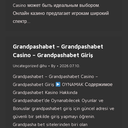
Casino может быть идеальным выбором.
Онлайн казино предлагает игрокам широкий
спектр…
Grandpashabet – Grandpashabet
Casino – Grandpashabet Giriş
Uncategorized @hu
By
2026.07.10.
Grandpashabet – Grandpashabet Casino –
Grandpashabet Giriş
OYNAMAK Содержимое
Grandpashabet Kasino Hakkında
Grandpashabet’de Oynanabilecek Oyunlar ve
Bonuslar grandpashabet giriş için güncel adresi ve
güvenli bir şekilde giriş yapmayı öğrenin.
Grandpasha bet sitelerinden biri olan