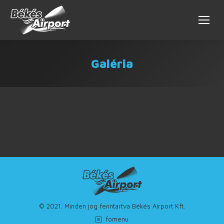
Galéria
© 2021. Minden jog fenntartva Békés Airport Kft.
fomenu