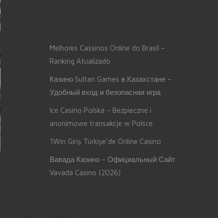
Recent Posts
Melhores Cassinos Online do Brasil –
Ranking Atualizado
Казино Sultan Games в Казахстане –
Удобный вход и безопасная игра
Ice Casino Polska – Bezpieczne i
anonimowe transakcje w Polsce
1Win Giriş Türkiye’de Online Casino
Вавада Казино – Официальный Сайт
Vavada Casino (2026)
Recent Comments