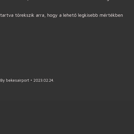
artva törekszik arra, hogy a lehető legkisebb mértékben
By
bekesairport
2023.02.24.