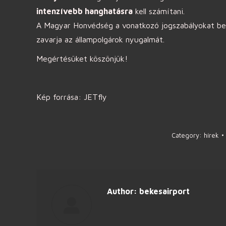
intenzívebb hanghatásra
kell számítani.
A Magyar Honvédség a vonatkozó jogszabályokat bet
zavarja az állampolgárok nyugalmát.
Megértésüket köszönjük!
Kép forrása: JETfly
Category:
hírek
Author:
bekesairport