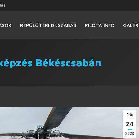
881
ÁSOK
REPÜLŐTÉRI DÍJSZABÁS
PILÓTA INFÓ
GALÉR
képzés Békéscsabán
febr
24
2023